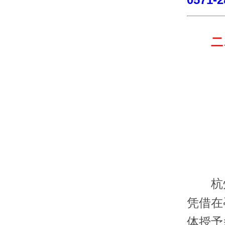
二、
杭州
凭借在
体授予