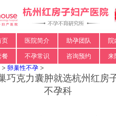
首页
医院简介
助孕团队
院
套餐
不孕常识
咨询预约
来
>
卵巢性不孕
>
巢巧克力囊肿就选杭州红房
不孕科