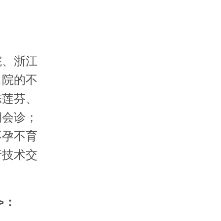
、浙江
名院的不
陈莲芬、
期会诊；
不孕不育
行技术交
>：