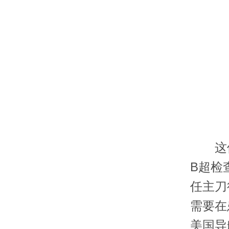
这位病
B超检
任主刀
需要在
美国导