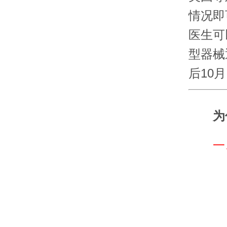
情况即
医生可
型器械
后10
为什
一