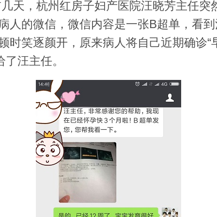
天，杭州红房子妇产医院汪晓芳主任突
病人的微信，微信内容是一张B超单，看到
顿时笑逐颜开，原来病人将自己近期确诊“早
给了汪主任。