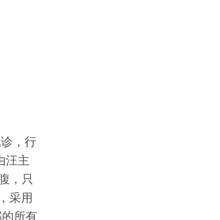
就诊，行
由汪主
腹，只
口，采用
部的所有