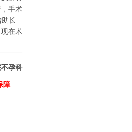
屏，手术
借助长
。现在术
院不孕科
保障