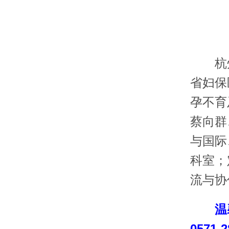
杭州
省妇保
孕不育
蔡向群
与国际
科室；
流与协
温
0571-2