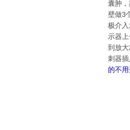
囊肿，
壁做3
极介入
示器上
到放大
刺器插
的不用