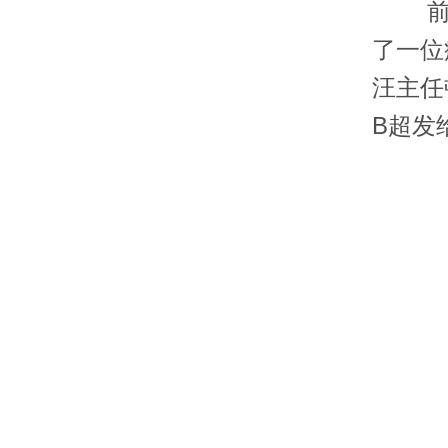
前几
了一位
汪主任
B超发