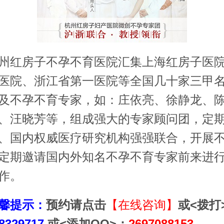
红房子不孕不育医院汇集上海红房子医院
医院、浙江省第一医院等全国几十家三甲
及不孕不育专家，如：庄依亮、徐静龙、
、汪晓芳等，组成强大的专家顾问团，定
、国内权威医疗研究机构强强联合，开展
定期邀请国内外知名不孕不育专家前来进
作。
馨提示：
预约请点击
【在线咨询】
或<拨打
8329717
或<添加QQ>：
2697088153