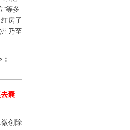
位”等多
。红房子
杭州乃至
>：
痕去囊
微创除