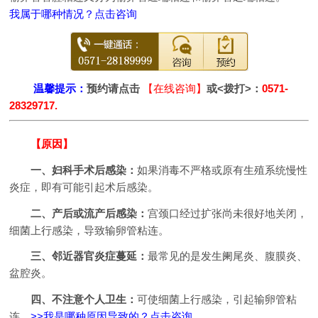
我属于哪种情况？点击咨询
温馨提示：
预约请点击
【在线咨询】
或<拨打>：
0571-
28329717.
【原因】
一、妇科手术后感染：
如果消毒不严格或原有生殖系统慢性
炎症，即有可能引起术后感染。
二、产后或流产后感染：
宫颈口经过扩张尚未很好地关闭，
细菌上行感染，导致输卵管粘连。
三、邻近器官炎症蔓延：
最常见的是发生阑尾炎、腹膜炎、
盆腔炎。
四、不注意个人卫生：
可使细菌上行感染，引起输卵管粘
连。
>>我是哪种原因导致的？点击咨询