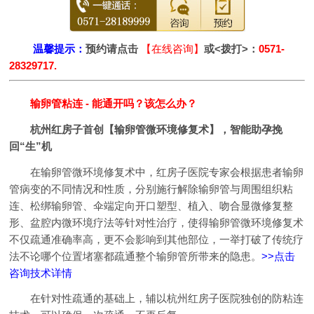
温馨提示：
预约请点击
【在线咨询】
或<拨打>：
0571-
28329717.
输卵管粘连 - 能通开吗？该怎么办？
杭州红房子首创【输卵管微环境修复术】，智能助孕挽
回“生”机
在输卵管微环境修复术中，红房子医院专家会根据患者输卵
管病变的不同情况和性质，分别施行解除输卵管与周围组织粘
连、松绑输卵管、伞端定向开口塑型、植入、吻合显微修复整
形、盆腔内微环境疗法等针对性治疗，使得输卵管微环境修复术
不仅疏通准确率高，更不会影响到其他部位，一举打破了传统疗
法不论哪个位置堵塞都疏通整个输卵管所带来的隐患。
>>点击
咨询技术详情
在针对性疏通的基础上，辅以杭州红房子医院独创的防粘连