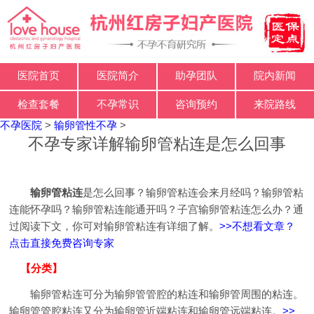
医院首页
医院简介
助孕团队
院内新闻
检查套餐
不孕常识
咨询预约
来院路线
不孕医院
>
输卵管性不孕
>
不孕专家详解输卵管粘连是怎么回事
输卵管粘连
是怎么回事？输卵管粘连会来月经吗？输卵管粘
连能怀孕吗？输卵管粘连能通开吗？子宫输卵管粘连怎么办？通
过阅读下文，你可对输卵管粘连有详细了解。
>>不想看文章？
点击直接免费咨询专家
【分类】
输卵管粘连可分为输卵管管腔的粘连和输卵管周围的粘连。
输卵管管腔粘连又分为输卵管近端粘连和输卵管远端粘连。
>>